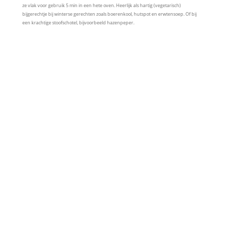
ze vlak voor gebruik 5 min in een hete oven. Heerlijk als hartig (vegetarisch) 
bijgerechtje bij winterse gerechten zoals boerenkool, hutspot en erwtensoep. Of bij 
een krachtige stoofschotel, bijvoorbeeld hazenpeper.