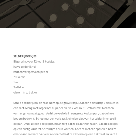
SELDERIJKOEKJES
Bijgerecht, voor 12 tot 16 koekjes:
halve selderijknol 
zout en versgemalen peper 
2 tl kerrie 
1 ei 
3 el bloem 
olie om in to bakken
Schil de selderijknol en rasp hem op de grove rasp. Laat een half uurtje uitlekken in 
een zeef. Meng met losgeklopt ei, peper en flink wat zout. Bestrooi met bloem en 
vermeng nogmaals goed. Verhit zo veel olie in een grote koekenpan, dat de hele 
bodem bedekt is. Schep met een vork zes kleine bergjes van het selderijmengsel in 
de pan. Druk ze een beetje plat, maar zorg dat ze elkaar niet raken. Bak de koekjes 
op een rustig vuur tot de randjes bruin worden. Keer ze met een spatel en bak zo 
ook de andere kant. Serveer ze direct of laat ze afkoelen op een bakplaat en verhit 