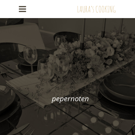
LAURA’s COOKING
pepernoten