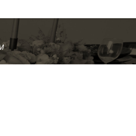
LAURA’s COOKING
LM