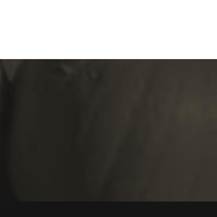
CONTACT
e: yourname@yourdomain
f: 01234 000001