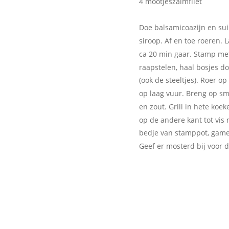
4 mootjeszalmfilet
Doe balsamicoazijn en suik
siroop. Af en toe roeren. L
ca 20 min gaar. Stamp met
raapstelen, haal bosjes do
(ook de steeltjes). Roer o
op laag vuur. Breng op sma
en zout. Grill in hete koe
op de andere kant tot vis
bedje van stamppot, gamee
Geef er mosterd bij voor d