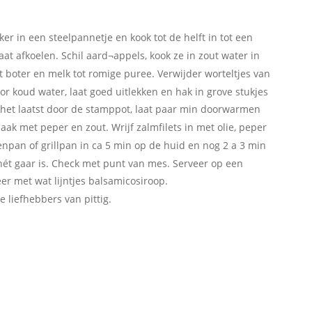
er in een steelpannetje en kook tot de helft in tot een 
aat afkoelen. Schil aard¬appels, kook ze in zout water in 
 boter en melk tot romige puree. Verwijder worteltjes van 
or koud water, laat goed uitlekken en hak in grove stukjes 
p het laatst door de stamppot, laat paar min doorwarmen 
ak met peper en zout. Wrijf zalmfilets in met olie, peper 
kenpan of grillpan in ca 5 min op de huid en nog 2 a 3 min 
 nét gaar is. Check met punt van mes. Serveer op een 
r met wat lijntjes balsamicosiroop.
e liefhebbers van pittig.