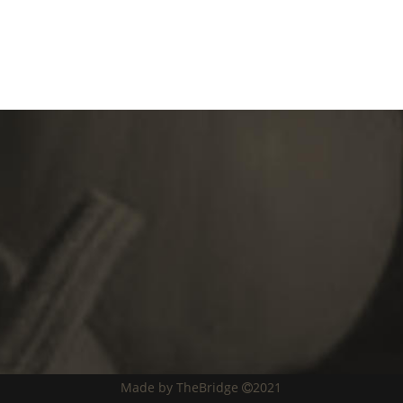
CIAAL
ADRES
Adresregel 1
Stad /CityCounty/State
Made by TheBridge 
2021
